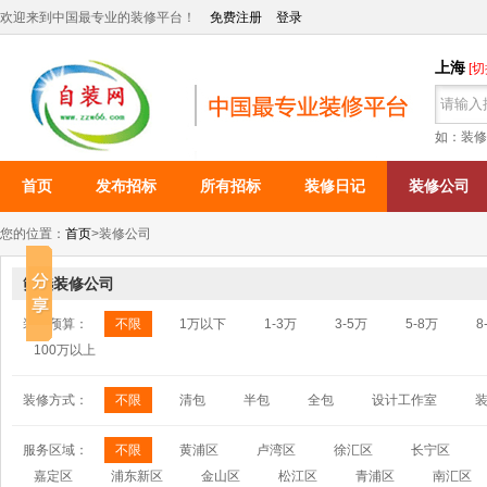
欢迎来到中国最专业的装修平台！
免费注册
登录
上海
[
如：装修
首页
发布招标
所有招标
装修日记
装修公司
您的位置：
首页
>
装修公司
筛选装修公司
装修预算：
不限
1万以下
1-3万
3-5万
5-8万
8
100万以上
装修方式：
不限
清包
半包
全包
设计工作室
服务区域：
不限
黄浦区
卢湾区
徐汇区
长宁区
嘉定区
浦东新区
金山区
松江区
青浦区
南汇区